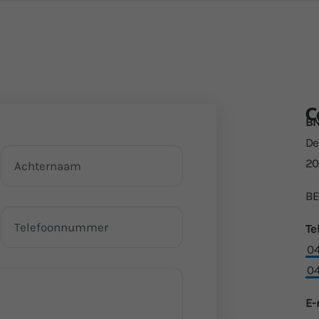
C
BN
De
20
BE
Te
04
04
E-