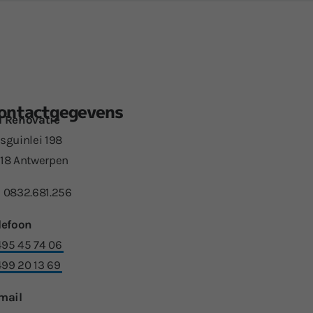
ontact­gegevens
 Renovatie
sguinlei 198
18 Antwerpen
 0832.681.256
lefoon
95 45 74 06
99 20 13 69
mail