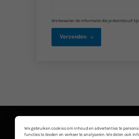
We bewaren de informatie die je doorstuurt tijd
Verzenden
BN Renovatie
Contact­gegevens
Desguinlei 198
Telefoon
We gebruiken cookies om inhoud en advertenties te personal
2018 Antwerpen
0495 45 74 06
functies te bieden en verkeer te analyseren. We delen ook in