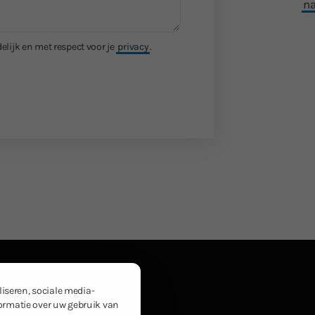
na
elijk en met respect voor je
privacy
.
iseren, sociale media-
formatie over uw gebruik van